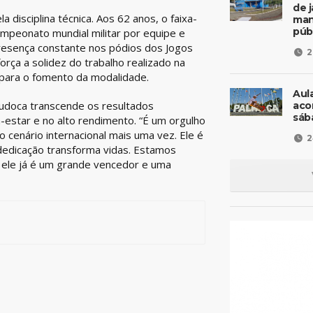
de 
 disciplina técnica. Aos 62 anos, o faixa-
man
púb
campeonato mundial militar por equipe e
presença constante nos pódios dos Jogos
2
orça a solidez do trabalho realizado na
para o fomento da modalidade.
Aul
 judoca transcende os resultados
aco
sáb
-estar e no alto rendimento. “É um orgulho
 cenário internacional mais uma vez. Ele é
2
dedicação transforma vidas. Estamos
 ele já é um grande vencedor e uma