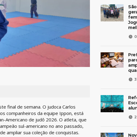
São
ger
fem
Jog
mel
0
Pre
parc
amp
qua
3
Ref
Esc
te final de semana. O judoca Carlos
alu
los companheiros da equipe Ippon, está
2
n-Americano de judô 2026. O atleta, que
ar campeão sul-americano no ano passado,
de ampliar sua coleção de conquistas.
Nov