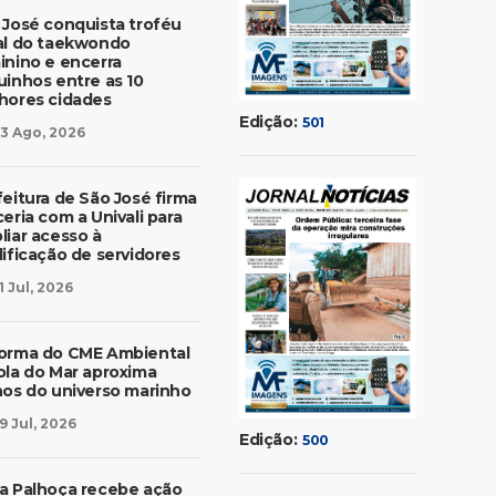
 José conquista troféu
al do taekwondo
inino e encerra
uinhos entre as 10
hores cidades
Edição:
501
3 Ago, 2026
feitura de São José firma
eria com a Univali para
liar acesso à
lificação de servidores
1 Jul, 2026
orma do CME Ambiental
ola do Mar aproxima
nos do universo marinho
9 Jul, 2026
Edição:
500
a Palhoça recebe ação