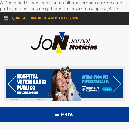
A Dibea de Palhoça realizou na última semana o reforço na
proteção dos cães resgatados. Foi realizada a aplicaç&at"/>
QUINTA-FEIRA, 06 DE AGOSTO DE 2026
Menu