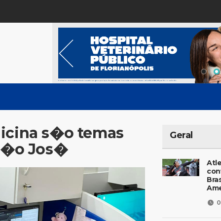
dicina s�o temas
Geral
 S�o Jos�
Atl
con
Bras
Ame
0